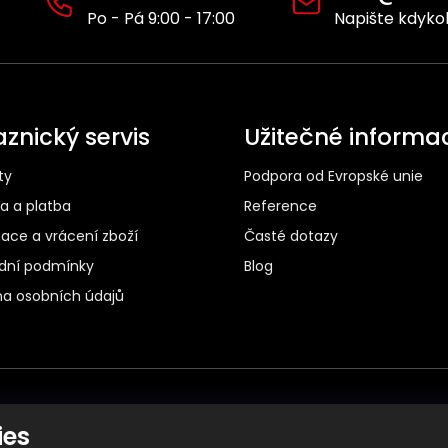
d
Po - Pá 9:00 - 17:00
Napište kdykol
a
c
í
p
r
znický servis
Užitečné informa
v
k
ty
Podpora od Evropské unie
y
v
a a platba
Reference
ý
ace a vrácení zboží
Časté dotazy
p
dní podmínky
Blog
i
s
a osobních údajů
u
Spolehlivá doprava:
ies