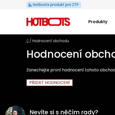
Přejít
Hotboots produkt pro ZTP
na
obsah
Produkty
Domů
/
Hodnocení obchodu
Hodnocení obch
Zanechejte první hodnocení tohoto obchod
PŘIDAT HODNOCENÍ
Z
á
Nevíte si s něčím rady?