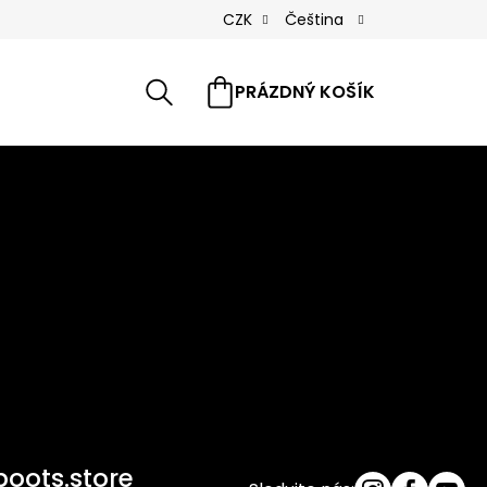
CZK
Čeština
Hledat
té dotazy
Reference
PRÁZDNÝ KOŠÍK
Kontakty
NÁKUPNÍ
KOŠÍK
oots.store