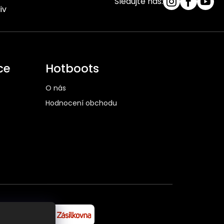
Sledujte nás:
iv
ce
Hotboots
O nás
Hodnocení obchodu